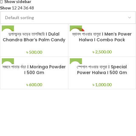
Show sidebar
Show
12
24
36
48
SOLD
দুলালচন্দ্র ভড়ের তালমিছরি I Dulal
ম্যানস পাওয়ার হালুয়া I Men’s Power
HOT
OUT
Chandra Bhar’s Palm Candy
Halwa I Combo Pack
I Tal Mishri I 1000 gm
৳
2,500.00
৳
500.00
সজনে পাতার গুঁড়া I Moringa Powder
স্পেশাল পাওয়ার হালুয়া I Special
I 500 Gm
Power Halwa I 500 Gm
৳
600.00
৳
1,000.00