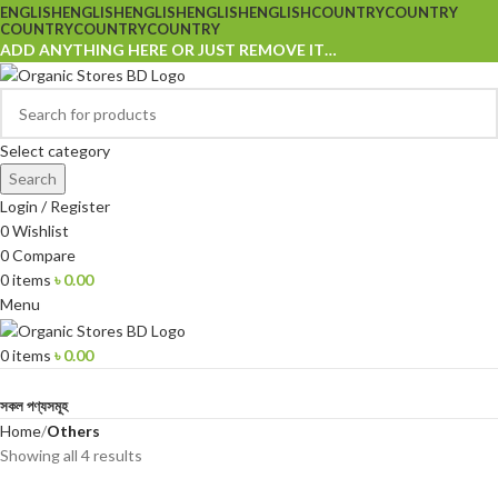
ENGLISH
ENGLISH
ENGLISH
ENGLISH
ENGLISH
COUNTRY
COUNTRY
COUNTRY
COUNTRY
COUNTRY
ADD ANYTHING HERE OR JUST REMOVE IT…
Select category
Search
Login / Register
0
Wishlist
0
Compare
0
items
৳
0.00
Menu
0
items
৳
0.00
Browse Categories
সকল পণ্যসমূহ
Home
Others
Showing all 4 results