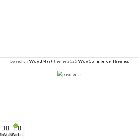
Based on
WoodMart
theme
2025
WooCommerce Themes
.
0
Shop
Wishlist
My account
Cart