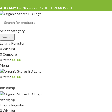
ADD ANYTHING HERE OR JUST REMOVE IT…
Select category
Search
Login / Register
0
Wishlist
0
Compare
0
items
৳
0.00
Menu
0
items
৳
0.00
Browse Categories
সকল পণ্যসমূহ
সকল পণ্যসমূহ
Login / Register
0
Wishlist