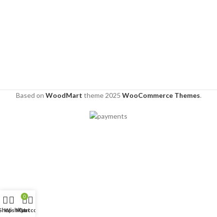
Based on
WoodMart
theme
2025
WooCommerce Themes
.
0
Shop
Wishlist
My account
Cart