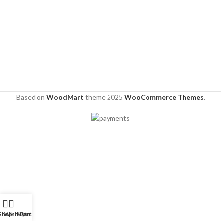
Based on
WoodMart
theme
2025
WooCommerce Themes
.
Shop
Wishlist
My account
Cart