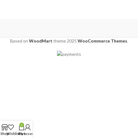
Based on
WoodMart
theme
2025
WooCommerce Themes
.
0
Shop
Wishlist
Cart
My account