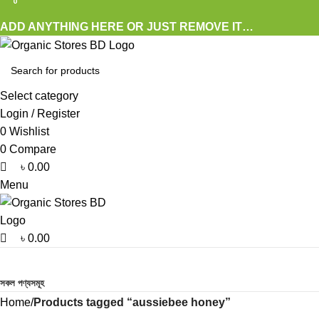
0
0
0
ADD ANYTHING HERE OR JUST REMOVE IT…
Select category
Login / Register
0
Wishlist
0
Compare
৳
0.00
Menu
৳
0.00
Browse Categories
সকল পণ্যসমূহ
Home
Products tagged “aussiebee honey”