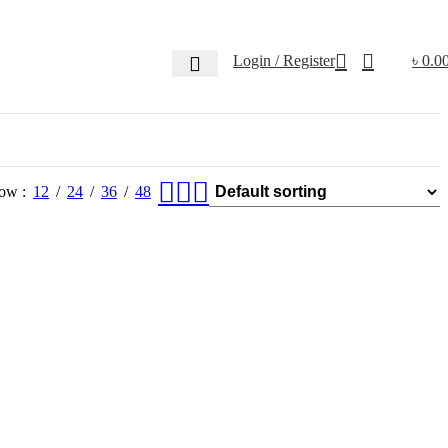
Login / Register
৳
0.0
how
12
24
36
48