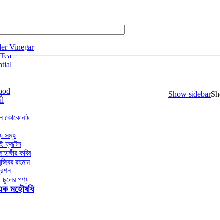
er Vinegar
 Tea
tial
ood
s
Show sidebar
S
il
্জিন কোকোনাট
্য সমূহ
াই ফ্রূটস
াহাঙ্গীর কবির
মুজিবর রহমান
রিশন
 ও চুলের পণ্য
এক মহৌষধি