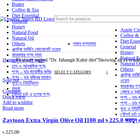
Butter
Coffee & Tea
Diet Essential
General
Honey
Apple Cid
Natural Food
Coffee &
Natural Oil
Diet Essen
Others
সকল পণ্যসমূহ
General
এক্সট্রা ভার্জিন কোকোনাট ওয়েল
Honey
কারকুমার পণ্য সমূহ
Natural F
Home
Products tagged “Dr. Jahangir Kabir diet”
Showing all 11 result
খেজুর ও ড্রাই ফ্রূটস
Natural O
চাল ও আনুষঙ্গিক পণ্য
Others
পণ্য – ডাঃ জাহাঙ্গীর কবির
SELECT CATEGORY
এক্সট্রা ভার
পণ্য – ডাঃ মুজিবর রহমান
Sold out
ওয়েল
ফুড ও নিউট্রিশন
কারকুমার পণ
মসলা
Compare
খেজুর ও ড্র
সৌন্দর্য চর্চা ও চুলের পণ্য
Quick view
পণ্য – ডাঃ জ
Add to wishlist
পণ্য – ডাঃ 
Read more
ফুড ও নিউট্
সৌন্দর্য চর্চা
Zaytoon Extra Virgin Olive Oil I100 ml ৳ 225.0 জয়তুন 
৳
225.00