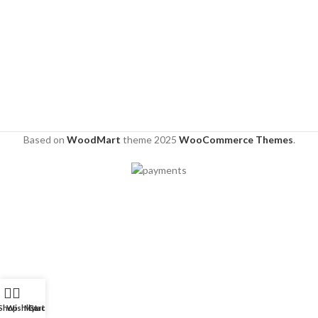
Based on
WoodMart
theme
2025
WooCommerce Themes
.
Shop
Wishlist
My account
Cart