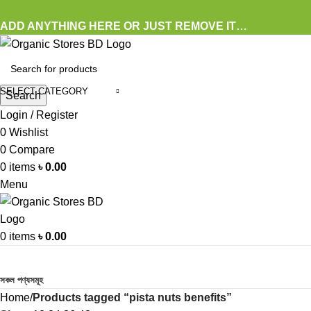
ADD ANYTHING HERE OR JUST REMOVE IT…
SELECT CATEGORY
Search
Login / Register
0
Wishlist
0
Compare
0
items
৳
0.00
Menu
0
items
৳
0.00
Browse Categories
সকল পণ্যসমূহ
Home
Products tagged “pista nuts benefits”