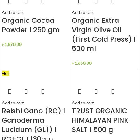
Add to cart
Add to cart
Organic Cocoa
Organic Extra
Powder I 250 gm
Virgin Olive Oil
(First Cold Press) I
৳
1,890.00
500 ml
৳
1,650.00
Hot
Add to cart
Add to cart
Reishi Gano (RG) I
TRUST ORGANIC
Ganoderma
HIMALAYAN PINK
Lucidum (GL)) I
SALT I 500 g
RG+GL I 130gm