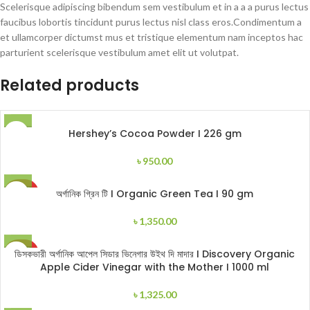
Scelerisque adipiscing bibendum sem vestibulum et in a a a purus lectus
faucibus lobortis tincidunt purus lectus nisl class eros.Condimentum a
et ullamcorper dictumst mus et tristique elementum nam inceptos hac
parturient scelerisque vestibulum amet elit ut volutpat.
Related products
Hershey’s Cocoa Powder I 226 gm
৳
950.00
SOLD
অর্গানিক গ্রিন টি I Organic Green Tea I 90 gm
OUT
৳
1,350.00
SOLD
ডিসকভারী অর্গানিক আপেল সিডার ভিনেগার উইথ দি মাদার I Discovery Organic
OUT
Apple Cider Vinegar with the Mother I 1000 ml
৳
1,325.00