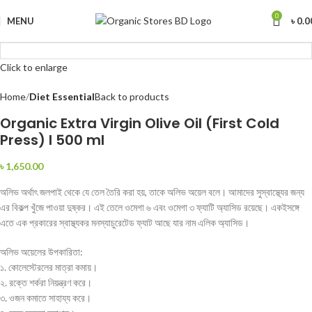
0
MENU
৳
0.0
Click to enlarge
Home
Diet Essential
Back to products
Organic Extra Virgin Olive Oil (First Cold
Press) I 500 ml
৳
1,650.00
অলিভ অর্থাৎ জলপাই থেকে যে তেল‌ তৈরি করা হয়, তাকে অলিভ অয়েল বলে। আমাদের সুস্বাস্থ্যের জন্য
এর বিকল্প খুঁজে পাওয়া দুষ্কর। এই তেলে ওমেগা ৬ এবং ওমেগা ৩ ফ্যাটি অ্যাসিড রয়েছে। একইসঙ্গে
এতে এক প্রকারের স্বাস্থ্যকর মনস্যাচুরেটেড ফ্যাট আছে যার নাম এলিক অ্যাসিড।
অলিভ অয়েলের উপকারিতা:
১. কোলেস্টেরলের মাত্রা কমায়।
২. রক্তে শর্করা নিয়ন্ত্রণ করে।
৩. ওজন কমাতে সাহায্য করে।