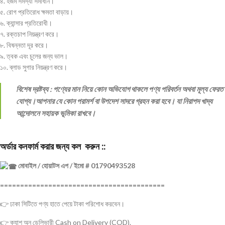
৪. হজম সমস্যা সমাধান।
৫. রোগ প্রতিরোধ ক্ষমতা বাড়ায়।
৬. ক্যান্সার প্রতিরোধী।
৭. রক্তচাপ নিয়ন্ত্রণ করে।
৮. বিষন্নতা দূর করে।
৯. ত্বক এবং চুলের জন্য ভাল।
১০. ব্লাড সুগার নিয়ন্ত্রণ করে।
বিশেষ দ্রষ্টব্য : পণ্যের মান নিয়ে কোন অভিযোগ থাকলে পণ্য পরিবর্তন অথবা মূল্য ফেরত
যোগ্য।আপনার যে কোন পরামর্শ বা উপদেশ সাদরে গ্রহন করা হবে। যা নিরাপদ খাদ্য
আন্দোলনে সহায়ক ভূমিকা রাখবে।
অর্ডার কনফার্ম করার জন্য কল করুন ::
মোবাইল / হোয়াটস এপ / ইমো # 01790493528
=========================================
👉 ঢাকা সিটিতে পণ্য হাতে পেয়ে টাকা পরিশোধ করবেন।
👉 ক্যাশ অন ডেলিভারী Cash on Delivery (COD).