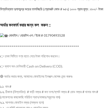
বিশ্ববিখ্যাত দুলালচন্দ্র ভড়ের তালমিছরি (প্রোডাক্ট কোড # ৯৫২) ১০০০ গ্রাম মূল্য : ৫০০/- টাকা
অর্ডার কনফার্ম করার জন্য কল করুন ::
মোবাইল / হোয়াটস এপ / ইমো # 01790493528
=========================================
👉 ঢাকা সিটিতে পণ্য হাতে পেয়ে টাকা পরিশোধ করবেন।
👉 ক্যাশ অন ডেলিভারী Cash on Delivery (COD).
🔴 অর্ডার করার জন্য, আমাদের মোবাইলের ইনবক্সে মেসেজ সেন্ড করুনঃ
১.১
নাম #
১.২.
ঠিকানা (বিস্তারিত) # বাড়ী নম্বর # কত তলা/ফ্লাট নম্বর # রোড নম্বর # থানার নাম #
(লোকেশনের কাছাকাছি পরিচিত স্থান/বাজার/স্কুলের নাম)
২.১.
আপনার মোবাইল নম্বর (সম্ভভ হলে)
২.২.
২য় কন্টাক্ট পারসনের নাম ও মোবাইল নম্বর