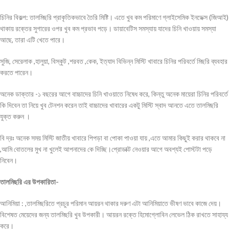
চিনির বিকল্প: তালমিছরি প্রাকৃতিকভাবে তৈরি মিষ্টি। এতে খুব কম পরিমাণে গ্লাইসেমিক ইনডেক্স (জিআই)
থাকায় রক্তের সুগারের ওপর খুব কম প্রভাব পড়ে। ডায়াবেটিস সমস্যায় যাদের চিনি খাওয়ায় সমস্যা
আছে, তারা এটি খেতে পারে
।
সুজি, সেরেলাক ,হালুয়া, বিস্কুট ,শরবত ,কেক,
ইত্যাদ বিভিন্ন মিস্টি খাবারে চিনির পরিবর্তে মিছরি ব্যবহার
করতে পারেন।
অনেক ডাক্তার -১ বছরের আগে বাচ্চাদের চিনি খাওয়াতে নিষেধ করে, কিন্তু অনেক মায়েরা চিনির পরিবর্তে
কি দিবেন তা নিয়ে খুব টেনশন করেন তাই বাচ্চাদের খাবারের একটু মিস্টি স্বাদ আনতে এতে তালমিছরি
যুক্ত করুন
।
বি দ্রঃ অনেক সময় মিস্টি জাতীয় খাবারে পিপড়া বা পোকা পাওয়া যায় ,এতে আমার কিছুই করার থাকবে না
,আমি বোতলের মুখ না খুলেই আপনাদের কে দিচ্ছি।প্রোডাক্ট নেওয়ার আগে অবশ্যই পোস্টটা পড়ে
নিবেন।
তালমিছরি এর উপকারিতা-
আনিমিয়া : ,তালমিছরিতে প্রচুর পরিমান আয়রন থাকার দরুণ এটা আনিমিয়াতে ভীষণ ভাবে কাজে দেয়।
বিশেষত মেয়েদের জন্য তালমিছরি খুব উপকারী। আয়রন রক্তে হিমোগ্লোবিন লেভেল ঠিক রাখতে সাহায্য
করে।