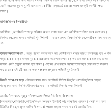
বি দ্রঃ অনেক সময় মিস্টি জাতীয় খাবারে পিপড়া বা পোকা পাওয়া যায় ,এতে আমার কিছুই করার থাকবে না
,আমি বোতলের মুখ না খুলেই আপনাদের কে দিচ্ছি।প্রোডাক্ট নেওয়ার আগে অবশ্যই পোস্টটা পড়ে
নিবেন।
তালমিছরি এর উপকারিতা-
আনিমিয়া : ,তালমিছরিতে প্রচুর পরিমান আয়রন থাকার দরুণ এটা আনিমিয়াতে ভীষণ ভাবে কাজে দেয়।
বিশেষত মেয়েদের জন্য তালমিছরি খুব উপকারী। আয়রন রক্তে হিমোগ্লোবিন লেভেল ঠিক রাখতে সাহায্য
করে।
হাড়ের সমস্যা সমাধান :
প্রচুর পরিমাণ ক্যালশিয়াম আর পোট্যাশিয়াম থাকার কারণে তালমিছরি হাড় ও দাঁত
শক্ত করে ও হাড়ের সমস্যা দূর করে।মেয়েদের মেনোপজের পরে হাড় ক্ষয় হতে শুরু করে এবং হাড় ভাঙ্গার
সমস্যা একটি দৈনন্দিন সমস্যা হয়ে দাঁড়ায়। এই ক্ষয় রোধ করতে নিয়মিত তালমিছরি সেবন করলে উপকার
পাওয়া যায়। এই দুটি কারণের জন্য বাচ্চাদের জন্যও তালমিছরি খুব উপকারী।
কিডনি স্টোন এর জন্য
: পেঁয়াজের রসের সাথে তালমিছরি মিশিয়ে কিছুদিন খেলে কিছুদিনের মধ্যেই
প্রস্রাবের সাথে কিডনি স্টোন বেরিয়ে যায় । তালমিছরি কিডনির জন্য উপকারী।
তালমিছরিতে আছে প্রচুর পরিমাণে এসেনশিয়াল ভিটামিনস, মিনারেলস
(ক্যালশিয়াম,পট্যাশিয়াম,আইরন,জিঙ্ক,ফসফরাস ইত্যাদি) আর আমাইনো এসিডস। একটি অল্প লভ্য
ভিটামিন, বি ১২,যা মূলত আমিষাশী খাবারেই পাওয়া যায়,তা পাওয়া যায় এই তালমিছরিতে।