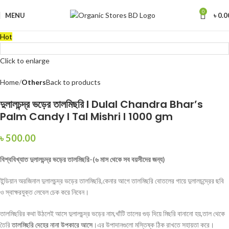
0
MENU
৳
0.0
Hot
Click to enlarge
Home
Others
Back to products
দুলালচন্দ্র ভড়ের তালমিছরি I Dulal Chandra Bhar’s
Palm Candy I Tal Mishri I 1000 gm
৳
500.00
বিশ্ববিখ্যাত দুলালচন্দ্র ভড়ের তালমিছরি-(৬ মাস থেকে সব বয়সীদের জন্য)
ইন্ডিয়ান অরজিনাল দুলালচন্দ্র ভড়ের তালমিছরি,কেনার আগে তালমিছরি বোতলের গায়ে দুলালচন্দ্রের ছবি
ও স্বাক্ষরযুক্ত লেবেল চেক করে নিবেন
।
তালমিছরির কথা উঠলেই আসে দুলালচন্দ্র ভড়ের নাম,খাঁটি তালের গুড় দিয়ে মিছরি বানানো হয়,তাল থেকে
তৈরি
তালমিছরি দেহের নানা উপকারে আসে
।এর উপাদানগুলো মস্তিষ্ক ঠিক রাখতে সহায়তা করে।