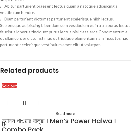
Abitur parturient praesent lectus quam a natoque adipiscing a
vestibulum hendre.
Diam parturient dictumst parturient scelerisque nibh lectus.
Scelerisque adipiscing bibendum sem vestibulum et in a a a purus lectus
faucibus lobortis tincidunt purus lectus nisl class eros.Condimentum a
et ullamcorper dictumst mus et tristique elementum nam inceptos hac
parturient scelerisque vestibulum amet elit ut volutpat.
Related products
Sold out
Read more
ম্যানস পাওয়ার হালুয়া I Men’s Power Halwa I
Combo Pack