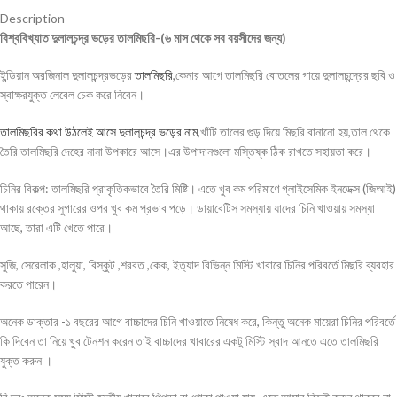
Description
বিশ্ববিখ্যাত দুলালচন্দ্র ভড়ের তালমিছরি-(৬ মাস থেকে সব বয়সীদের জন্য)
ইন্ডিয়ান অরজিনাল দুলালচন্দ্রভড়ের
তালমিছরি
,কেনার আগে তালমিছরি বোতলের গায়ে দুলালচন্দ্রের ছবি ও
স্বাক্ষরযুক্ত লেবেল চেক করে নিবেন
।
তালমিছরির কথা উঠলেই আসে দুলালচন্দ্র ভড়ের নাম
,খাঁটি তালের গুড় দিয়ে মিছরি বানানো হয়,তাল থেকে
তৈরি তালমিছরি দেহের নানা উপকারে আসে।এর উপাদানগুলো মস্তিষ্ক ঠিক রাখতে সহায়তা করে।
চিনির বিকল্প: তালমিছরি প্রাকৃতিকভাবে তৈরি মিষ্টি। এতে খুব কম পরিমাণে গ্লাইসেমিক ইনডেক্স (জিআই)
থাকায় রক্তের সুগারের ওপর খুব কম প্রভাব পড়ে। ডায়াবেটিস সমস্যায় যাদের চিনি খাওয়ায় সমস্যা
আছে, তারা এটি খেতে পারে
।
সুজি, সেরেলাক ,হালুয়া, বিস্কুট ,শরবত ,কেক,
ইত্যাদ বিভিন্ন মিস্টি খাবারে চিনির পরিবর্তে মিছরি ব্যবহার
করতে পারেন।
অনেক ডাক্তার -১ বছরের আগে বাচ্চাদের চিনি খাওয়াতে নিষেধ করে, কিন্তু অনেক মায়েরা চিনির পরিবর্তে
কি দিবেন তা নিয়ে খুব টেনশন করেন তাই বাচ্চাদের খাবারের একটু মিস্টি স্বাদ আনতে এতে তালমিছরি
যুক্ত করুন
।