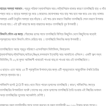
হাড়ের সমস্যা সমাধান :
প্রচুর পরিমাণ ক্যালশিয়াম আর পোট্যাশিয়াম থাকার কারণে তালমিছরি হাড় ও দাঁত
শক্ত করে ও হাড়ের সমস্যা দূর করে।মেয়েদের মেনোপজের পরে হাড় ক্ষয় হতে শুরু করে এবং হাড় ভাঙ্গার
সমস্যা একটি দৈনন্দিন সমস্যা হয়ে দাঁড়ায়। এই ক্ষয় রোধ করতে নিয়মিত তালমিছরি সেবন করলে উপকার
পাওয়া যায়। এই দুটি কারণের জন্য বাচ্চাদের জন্যও তালমিছরি খুব উপকারী।
কিডনি স্টোন এর জন্য:
পেঁয়াজের রসের সাথে তালমিছরি মিশিয়ে কিছুদিন খেলে কিছুদিনের মধ্যেই
প্রস্রাবের সাথে কিডনি স্টোন বেরিয়ে যায় । তালমিছরি কিডনির জন্য উপকারী।
তালমিছরিতে আছে প্রচুর পরিমাণে এসেনশিয়াল ভিটামিনস, মিনারেলস
(ক্যালশিয়াম,পট্যাশিয়াম,আইরন,জিঙ্ক,ফসফরাস ইত্যাদি) আর আমাইনো এসিডস। একটি অল্প লভ্য
ভিটামিন, বি ১২,যা মূলত আমিষাশী খাবারেই পাওয়া যায়,তা পাওয়া যায় এই তালমিছরিতে।
এ ছাড়াও এতে আছে ২৪ টি প্রাকৃতিক উপাদান,যার জন্য এটি প্রভূতভাবে আয়ুর্বেদিক ঔষধি তৈরির
ক্ষেত্রে ব্যবহার হয়।
সর্দিকাশি হলেই 2/3 টি করে খেতে দিতে পারেন দুলালের তালমিছরি। কারণ, সর্দিকাশির ক্ষেত্রে
তালমিছরির উপকারিতা যথেষ্ট।তালের গুড় থেকে দুলালের তালমিছরি তৈরি হওয়ায় এই মিছরির গুনাগুন
অন্য তালমিছরির তুলনায় অনেকটাই বেশিই।
বাজারের নকল তালমিশ্রীর সাথে তুলনা করবেন না,নকল তালমিশ্রী ৬০-১২০ টাকার মধ্যে পাবেন।