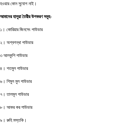
হওয়ার কোন সুযোগ নাই।
আমাদের হালুয়া তৈরীর উপকরণ সমুহ-
১। কোরিয়ার জিনসেং পাউডার
২। অশ্বগন্ধা পাউডার
৩ আলকুশি পাউডার
৪। শতমুল পাউডার
৬। শিমুল মুল পাউডার
৭। তালমূল পাউডার
৮। আকর কর পাউডার
৯। রুহি মস্তকি।