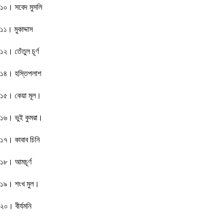
১০। সবেদ মুসলি
১১। মুকাদ্দাস
১২। তেঁতুল চূর্ণ
১৪। হস্তিপলাশ
১৫। কেয়া মূল।
১৬। ভুই কুমরা।
১৭। কাবাব চিনি
১৮। আমচূর্ণ
১৯। শংখ মুল।
২০। বীর্যমনি