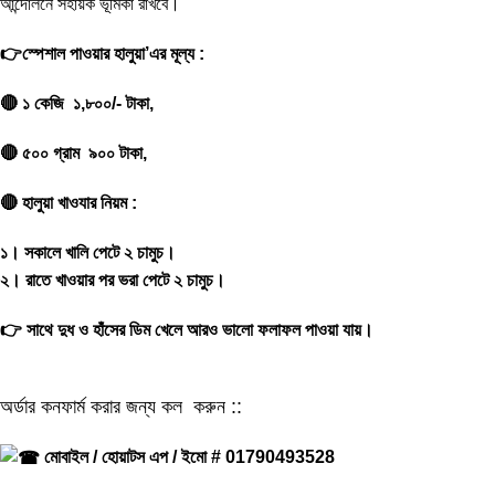
আন্দোলনে সহায়ক ভূমিকা রাখবে।
👉স্পেশাল পাওয়ার হালুয়া’এর মূল্য :
🔴 ১ কেজি ১,৮০০/- টাকা,
🔴 ৫০০ গ্রাম ৯০০ টাকা,
🔴 হালুয়া খাওযার নিয়ম :
১। সকালে খালি পেটে ২ চামুচ।
২। রাতে খাওয়ার পর ভরা পেটে ২ চামুচ।
👉 সাথে দুধ ও হাঁসের ডিম খেলে আরও ভালো ফলাফল পাওয়া যায়।
অর্ডার কনফার্ম করার জন্য কল করুন ::
মোবাইল / হোয়াটস এপ / ইমো # 01790493528