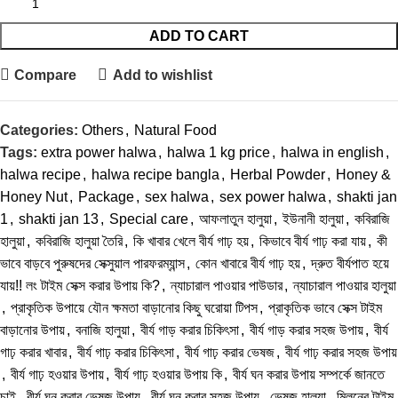
ADD TO CART
Compare
Add to wishlist
Categories:
Others
,
Natural Food
Tags:
extra power halwa
,
halwa 1 kg price
,
halwa in english
,
halwa recipe
,
halwa recipe bangla
,
Herbal Powder
,
Honey &
Honey Nut
,
Package
,
sex halwa
,
sex power halwa
,
shakti jan
1
,
shakti jan 13
,
Special care
,
আফলাতুন হালুয়া
,
ইউনানী হালুয়া
,
কবিরাজি
হালুয়া
,
কবিরাজি হালুয়া তৈরি
,
কি খাবার খেলে বীর্য গাঢ় হয়
,
কিভাবে বীর্য গাঢ় করা যায়
,
কী
ভাবে বাড়বে পুরুষদের সেক্সুয়াল পারফরম্যান্স
,
কোন খাবারে বীর্য গাঢ় হয়
,
দ্রুত বীর্যপাত হয়ে
যায়!! লং টাইম সেক্স করার উপায় কি?
,
ন্যাচারাল পাওয়ার পাউডার
,
ন্যাচারাল পাওয়ার হালুয়া
,
প্রাকৃতিক উপায়ে যৌন ক্ষমতা বাড়ানোর কিছু ঘরোয়া টিপস
,
প্রাকৃতিক ভাবে সেক্স টাইম
বাড়ানোর উপায়
,
বনাজি হালুয়া
,
বীর্য গাড় করার চিকিৎসা
,
বীর্য গাড় করার সহজ উপায়
,
বীর্য
গাঢ় করার খাবার
,
বীর্য গাঢ় করার চিকিৎসা
,
বীর্য গাঢ় করার ভেষজ
,
বীর্য গাঢ় করার সহজ উপায়
,
বীর্য গাঢ় হওয়ার উপায়
,
বীর্য গাঢ় হওয়ার উপায় কি
,
বীর্য ঘন করার উপায় সম্পর্কে জানতে
চাই
,
বীর্য ঘন করার ভেষজ উপায়
,
বীর্য ঘন করার সহজ উপায়
,
ভেষজ হালুয়া
,
মিলনের টাইম