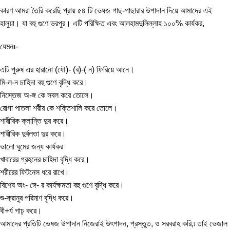
কারণ আমরা তৈরি করেছি প্রায় ৫৪ টি ভেষজ গাছ-গাছারার উপাদান দিয়ে আমাদের এই
হালুয়া। যা বহু গুণে ভরপুর। এটি পরিক্ষিত এবং আলহামদুলিল্লাহ ১০০% কার্যকর,
যেমনঃ-
এটি পুরুষ এর হারানো (যৌ)- (ব)-( ন) ফিরিয়ে আনে।
মি-ল-ন চাহিদা বহু গুণে বৃদ্ধি করে।
নিস্তেজ অ-ঙ্গ কে সবল করে তোলে।
রোগা পাতলা শরীর কে শক্তিশালি করে তোলে।
শারীরিক ক্লান্তি দুর করে।
শারীরিক দুর্বলতা দুর করে।
ভালো ঘুমের জন্য কার্যকর
খাবারের গ্রহনের চাহিদা বৃদ্ধি করে।
শরীরের ফিটনেস ধরে রাখে।
বিশেষ অং- ঙ্গে- র কার্যক্ষমতা বহু গুণে বৃদ্ধি করে।
শু-ক্রানুর পরিমাণ বৃদ্ধি করে।
বী+র্য গাঢ় করে।
আমাদের প্রতিটি ভেষজ উপাদান নিজেরাই উৎপাদন, প্রস্তুত, ও সরবরাহ করি,৷ তাই ভেজাল