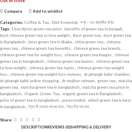
Out of stock
Compare
Add to wishlist
Categories:
Coffee & Tea
,
Diet Essential
,
পণ্য – ডাঃ জাহাঙ্গীর কবির
Tags:
1 box lipton green tea price
,
benefits of green tea in bengali
,
best chinese green tea to lose weight
,
Best green tea
,
best green tea
in Bangladesh
,
best green tea in dhaka
,
china green tea
,
chinese
green tea
,
chinese green tea benefits
,
chinese green tea brands
,
chinese green tea for weight loss
,
chinese green tea images
,
chinese
green tea in bangladesh
,
chinese green tea leaves
,
chinese green tea
to lose weight
,
chinese green tea types
,
chinese green tea weight
loss
,
chinese green tea weight loss reviews
,
dr jahangir kabir chamber
,
dr jahangir kabir online shopping
,
dr mojibor rahman
,
green tea
,
matcha
green tea
,
matcha green tea in bangladesh
,
matcha green tea price in
bangladesh
,
Organic Green Tea
,
organic green tea in Bangladesh
,
price of green tea in bangladesh
,
purestorebd
,
which green tea is best
in bangladesh
,
গ্রিন টি কোথায় পাওয়া যাবে
,
গ্রিন টির দাম কত
Share:
DESCRIPTION
REVIEWS (0)
SHIPPING & DELIVERY