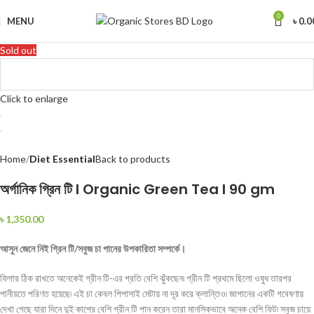
0
MENU
৳
0.0
Sold out
Click to enlarge
Home
Diet Essential
Back to products
অর্গানিক গ্রিন টি I Organic Green Tea I 90 gm
৳
1,350.00
আসুন জেনে নিই গ্রিন টি/সবুজ চা পানের উপকারিতা সম্পর্কে।
ফিগার ঠিক রাখতে অনেকেই গ্রীন টি-এর প্রতি বেশি ঝুঁকছেন৷ গ্রীন টি প্রথমে ছিলো ওষুধ তারপর
পানীয়তে পরিণত হয়েছে৷ এই চা কেবল পিপাসাই মেটায় না দূর করে ক্লান্তিও৷ জাপানের একটি গবেষণায়
দেখা গেছে যারা দিনে দুই কাপের বেশি গ্রীন টি পান করেন তারা মানসিকভাবে অনেক বেশি ফিট৷ সবুজ চায়ে