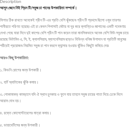
Description
আসুন জেনে নিই গ্রিন টি/সবুজ চা পানের উপকারিতা সম্পর্কে।
ফিগার ঠিক রাখতে অনেকেই গ্রীন টি-এর প্রতি বেশি ঝুঁকছেন৷ গ্রীন টি প্রথমে ছিলো ওষুধ তারপর
পানীয়তে পরিণত হয়েছে৷ এই চা কেবল পিপাসাই মেটায় না দূর করে ক্লান্তিও৷ জাপানের একটি গবেষণায়
দেখা গেছে যারা দিনে দুই কাপের বেশি গ্রীন টি পান করেন তারা মানসিকভাবে অনেক বেশি ফিট৷ সবুজ চায়ে
রয়েছে ভিটামিন এ, সি, ই, ক্যালসিয়াম, ম্যাগনেসিয়াম ছাড়াও বিভিন্ন খনিজ উপাদান যা প্রতিটি মানুষের
শরীরেই প্রয়োজন৷ নিয়মিত সবুজ চা পান করলে ক্যান্সার হওয়ার ঝুঁকিও কিছুটা কমিয়ে দেয়৷
আরও কিছু উপকারিতা:
১. কিডনি রোগের জন্য উপকারী।
২. হার্ট অ্যাটাকের ঝুঁকি কমায়।
৩. পোকামাকড় কামড়ালে যদি ঐ স্থান চুলকায় ও ফুলে যায় তাহলে সবুজ চায়ের পাতা দিয়ে ঢেকে দিলে
আরাম বোধ হয়।
৪. রক্তে কোলেস্টোরেলের মাত্রা কমায়।
৫. ডায়াবেটিসের জন্য উপকারী।