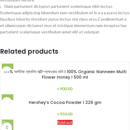
Diam parturient dictumst parturient scelerisque nibh lectus.
Scelerisque adipiscing bibendum sem vestibulum et in a a a purus lectus
faucibus lobortis tincidunt purus lectus nisl class eros.Condimentum a
et ullamcorper dictumst mus et tristique elementum nam inceptos hac
parturient scelerisque vestibulum amet elit ut volutpat.
Related products
১০০% অর্গানিক ন্যাননিন মাল্টি-ফ্লাওয়ার হানি I 100% Organic Nanneen Multi
Flower Honey I 500 ml
৳
900.00
Hershey’s Cocoa Powder I 226 gm
৳
950.00
Sold out