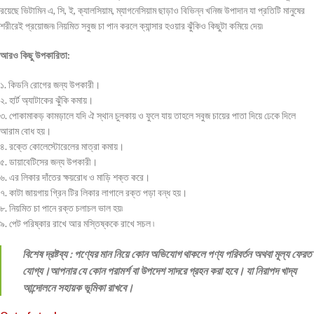
রয়েছে ভিটামিন এ, সি, ই, ক্যালসিয়াম, ম্যাগনেসিয়াম ছাড়াও বিভিন্ন খনিজ উপাদান যা প্রতিটি মানুষের
শরীরেই প্রয়োজন৷ নিয়মিত সবুজ চা পান করলে ক্যান্সার হওয়ার ঝুঁকিও কিছুটা কমিয়ে দেয়৷
আরও কিছু উপকারিতা:
১. কিডনি রোগের জন্য উপকারী।
২. হার্ট অ্যাটাকের ঝুঁকি কমায়।
৩. পোকামাকড় কামড়ালে যদি ঐ স্থান চুলকায় ও ফুলে যায় তাহলে সবুজ চায়ের পাতা দিয়ে ঢেকে দিলে
আরাম বোধ হয়।
৪. রক্তে কোলেস্টোরেলের মাত্রা কমায়।
৫. ডায়াবেটিসের জন্য উপকারী।
৬. এর লিকার দাঁতের ক্ষয়রোধ ও মাড়ি শক্ত করে।
৭. কাটা জায়গায় গ্রিন টির লিকার লাগালে রক্ত পড়া বন্ধ হয়।
৮. নিয়মিত চা পানে রক্ত চলাচল ভাল হয়৷
৯. পেট পরিষ্কার রাখে আর মস্তিষ্ককে রাখে সচল ৷
বিশেষ দ্রষ্টব্য : পণ্যের মান নিয়ে কোন অভিযোগ থাকলে পণ্য পরিবর্তন অথবা মূল্য ফেরত
যোগ্য।আপনার যে কোন পরামর্শ বা উপদেশ সাদরে গ্রহন করা হবে। যা নিরাপদ খাদ্য
আন্দোলনে সহায়ক ভূমিকা রাখবে।