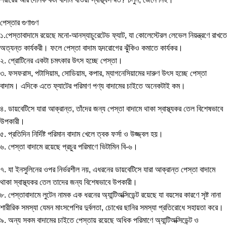
পেস্তার গুণাগুণ
১.পেস্তাবাদামে রয়েছে মনো-আনস্যাচুরেটেড ফ্যাট, যা কোলেস্টেরল লেভেল নিয়ন্ত্রণে রাখতে
অত্যন্ত কার্যকরী। ফলে পেস্তা বাদাম হৃদরোগের ঝুঁকিও কমাতে কার্যকর।
২. প্রোটিনের একটা চমৎকার উৎস হচ্ছে পেস্তা।
৩. ফসফরাস, পটাসিয়াম, সোডিয়াম, কপার, ম্যাগনেসিয়ামের দারুণ উৎস হচ্ছে পেস্তা
বাদাম। এদিকে এতে ফ্যাটের পরিমাণ পণ্য বাদামের চাইতে অনেকটাই কম।
৪. ডায়বেটিসে যারা আক্রান্ত, তাঁদের জন্য পেস্তা বাদামে থাকা স্বাস্থ্যকর তেল বিশেষভাবে
উপকারী।
৫. প্রতিদিন নির্দিষ্ট পরিমান বাদাম খেলে ত্বক ফর্সা ও উজ্জ্বল হয়।
৬. পেস্তা বাদামে রয়েছে প্রচুর পরিমাণে ভিটামিন বি-৬।
৭. যা ইনসুলিনের ওপর নির্ভরশীল নয়, এধরনের ডায়বেটিসে যারা আক্রান্ত পেস্তা বাদামে
থাকা স্বাস্থ্যকর তেল তাদের জন্য বিশেষভাবে উপকারী।
৮. পেস্তাবাদামে লুটেন নামক এক ধরনের অ্যান্টিঅক্সিডেন্ট রয়েছে যা বয়সের কারণে সৃষ্ট নানা
শারীরিক সমস্যা যেমন মাংসপেশির দুর্বলতা, চোখের ছানির সমস্যা প্রতিরোধে সহায়তা করে।
৯. অন্য সকম বাদামের চাইতে পেস্তায় রয়েছে অধিক পরিমাণে অ্যান্টিঅক্সিডেন্ট ও