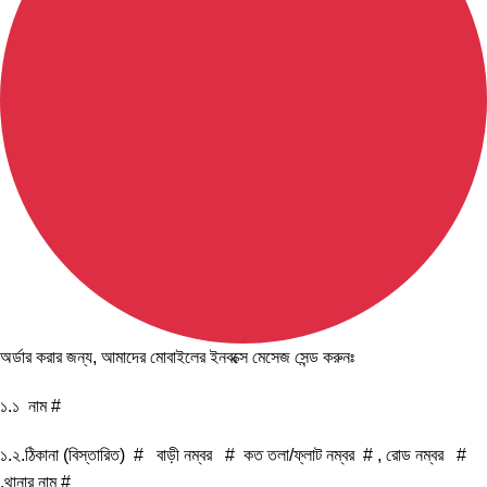
অর্ডার করার জন্য, আমাদের মোবাইলের ইনবক্সে মেসেজ সেন্ড করুনঃ
১.১ নাম #
১.২.ঠিকানা (বিস্তারিত) # বাড়ী নম্বর # কত তলা/ফ্লাট নম্বর # , রোড নম্বর #
,থানার নাম #