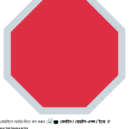
মোবাইলে অর্ডার দিতে কল করুন ::
মোবাইল / হোয়াটস এপপ্স / ইমো #