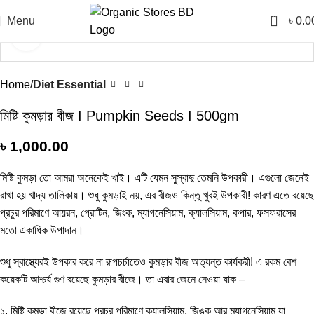
0
Menu
৳
0.0
Click to enlarge
Home
Diet Essential
মিষ্টি কুমড়ার বীজ I Pumpkin Seeds I 500gm
৳
1,000.00
মিষ্টি কুমড়া তো আমরা অনেকেই খাই। এটি যেমন সুস্বাদু তেমনি উপকারী। এগুলো জেনেই
রাখা হয় খাদ্য তালিকায়। শুধু কুমড়াই নয়, এর বীজও কিন্তু খুবই উপকারী! কারণ এতে রয়েছে
প্রচুর পরিমাণে আয়রন, প্রোটিন, জিংক, ম্যাগনেসিয়াম, ক্যালসিয়াম, কপার, ফসফরাসের
মতো একাধিক উপাদান।
শুধু স্বাস্থ্যেরই উপকার করে না রূপচর্চাতেও কুমড়ার বীজ অত্যন্ত কার্যকরী! এ রকম বেশ
কয়েকটি আশ্চর্য গুণ রয়েছে কুমড়ার বীজে। তা এবার জেনে নেওয়া যাক –
১. মিষ্টি কুমড়া বীজে রয়েছে প্রচুর পরিমাণে ক্যালসিয়াম, জিঙ্ক আর ম্যাগনেসিয়াম যা