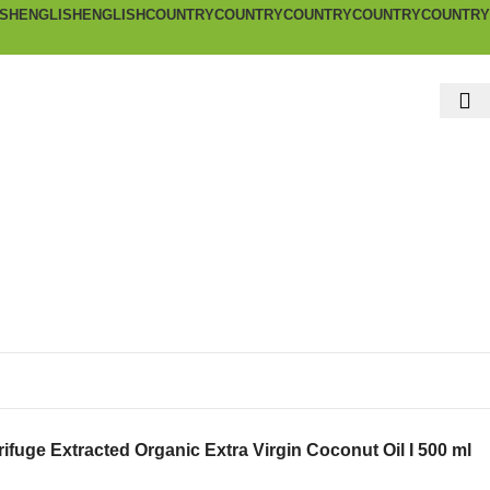
ISH
ENGLISH
ENGLISH
COUNTRY
COUNTRY
COUNTRY
COUNTRY
COUNTRY
o Zhen Centrifuge Extracted Organic Extra Virgin Coconut Oil I 500 ml