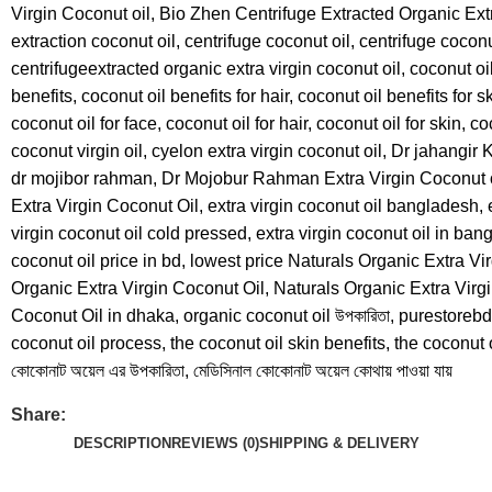
Virgin Coconut oil
,
Bio Zhen Centrifuge Extracted Organic Ext
extraction coconut oil
,
centrifuge coconut oil
,
centrifuge coconu
centrifugeextracted organic extra virgin coconut oil
,
coconut oi
benefits
,
coconut oil benefits for hair
,
coconut oil benefits for s
coconut oil for face
,
coconut oil for hair
,
coconut oil for skin
,
co
coconut virgin oil
,
cyelon extra virgin coconut oil
,
Dr jahangir K
dr mojibor rahman
,
Dr Mojobur Rahman Extra Virgin Coconut o
Extra Virgin Coconut Oil
,
extra virgin coconut oil bangladesh
,
virgin coconut oil cold pressed
,
extra virgin coconut oil in ba
coconut oil price in bd
,
lowest price Naturals Organic Extra Vi
Organic Extra Virgin Coconut Oil
,
Naturals Organic Extra Virg
Coconut Oil in dhaka
,
organic coconut oil উপকারিতা
,
purestorebd
coconut oil process
,
the coconut oil skin benefits
,
the coconut 
কোকোনাট অয়েল এর উপকারিতা
,
মেডিসিনাল কোকোনাট অয়েল কোথায় পাওয়া যায়
Share:
DESCRIPTION
REVIEWS (0)
SHIPPING & DELIVERY