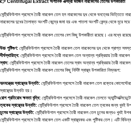
👉 Centrifugal Extract অর্গানিক এক্সট্রা ভার্জিন নারকেলের তেলের উপকারিতা
সেন্ট্রিফিউগাল প্রসেসে তৈরী নারকেল তেল হল নারকেলের দুধ থেকে ঘনত্বের ভিত্তিতে নারক
নারকেলের দুধের তৈলাক্ত অংশটি কেন্দ্রে জমা হয় এবং পাতলা অংশটি কেন্দ্র থেকে দূরে স
সেন্ট্রিফিউগাল প্রসেসে তৈরী নারকেল তেলের বেশ কিছু উপকারীতা রয়েছে। এর মধ্যে রয়েছে
উচ্চ পুষ্টিগুণ:
সেন্ট্রিফিউগাল প্রসেসে তৈরী নারকেল তেল নারকেলের দুধ থেকে প্রাপ্ত সমস্ত প
দীর্ঘস্থায়িত্ব:
সেন্ট্রিফিউগাল প্রসেসে তৈরী নারকেল তেল অন্যান্য প্রক্রিয়ায় তৈরী নারকেল 
স্বাদ:
সেন্ট্রিফিউগাল প্রসেসে তৈরী নারকেল তেলের স্বাদ অন্যান্য প্রক্রিয়ায় তৈরী নার
সেন্ট্রিফিউগাল প্রসেসে তৈরী নারকেল তেলের কিছু নির্দিষ্ট স্বাস্থ্য উপকারিতা নিম্নরূপ:
হৃদযন্ত্রের স্বাস্থ্যের উন্নতি:
সেন্ট্রিফিউগাল প্রসেসে তৈরী নারকেল তেল রক্তের কোলেস্টেরল
স্বাস্থ্যের উন্নতি হয়।
রোগ প্রতিরোধ ক্ষমতা বৃদ্ধি:
সেন্ট্রিফিউগাল প্রসেসে তৈরী নারকেল তেলতে অ্যান্টিঅক্সিডেন্ট
ত্বকের স্বাস্থ্যের উন্নতি:
সেন্ট্রিফিউগাল প্রসেসে তৈরী নারকেল তেল ত্বকের জন্য খুবই উপ
চুলের স্বাস্থ্যের উন্নতি:
সেন্ট্রিফিউগাল প্রসেসে তৈরী নারকেল তেল চুলের জন্যও খুবই উপক
সেন্ট্রিফিউগাল প্রসেসে তৈরী নারকেল তেল একটি স্বাস্থ্যকর এবং পুষ্টিকর তেল। এটি বিভিন্নভাব