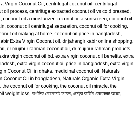
ra Virgin Coconut Oil
,
centrifugal coconut oil
,
centrifugal
t oil process
,
centrifuge extracted coconut oil vs cold pressed
,
l
,
coconut oil a moisturizer
,
coconut oil a sunscreen
,
coconut oil
kin
,
coconut oil centrifugal separation
,
coconut oil for cooking
,
conut oil making at home
,
coconut oil price in bangladesh
,
abir Extra Virgin Coconut oil
,
dr jahangir kabir online shopping
,
il
,
dr mujibur rahman coconut oil
,
dr mujibur rahman products
,
extra virgin coconut oil bd
,
extra virgin coconut oil benefits
,
extra
ngladesh
,
extra virgin coconut oil price in bangladesh
,
extra virgin
rgin Coconut Oil in dhaka
,
medicinal coconut oil
,
Naturals
in Coconut Oil in bangladesh
,
Naturals Organic Extra Virgin
,
the coconut oil for cooking
,
the coconut oil miracle
,
the
oil weight loss
,
অর্গানিক কোকোনাট অয়েল
,
এক্সট্রা ভার্জিন কোকোনাট অয়েল
,