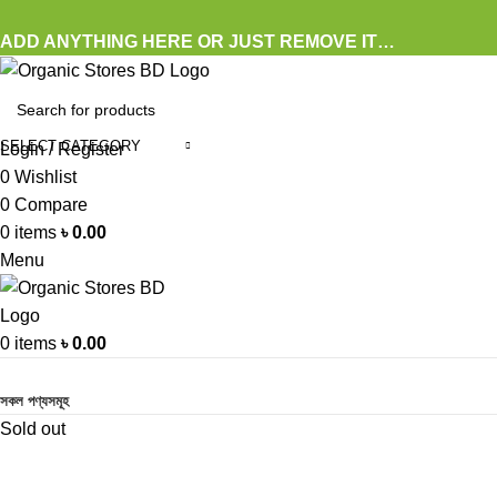
ADD ANYTHING HERE OR JUST REMOVE IT…
SELECT CATEGORY
Login / Register
0
Wishlist
0
Compare
0
items
৳
0.00
Menu
0
items
৳
0.00
Browse Categories
সকল পণ্যসমূহ
Sold out