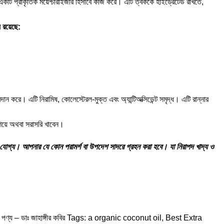
একটি প্রাকৃতিক ময়েশ্চারাইজার হিসাবে কাজ করে। এটি ত্বককে হাইড্রেটেড রাখতে,
ে রয়েছে:
রদান করে। এটি নিরামিষ, কোলেস্টেরল-মুক্ত এবং অ্যান্টিঅক্সিডেন্ট সমৃদ্ধ। এটি রান্নার
িশিয়ে অথবা সরাসরি খাবেন।
রত যোগ্য। আপনার যে কোন পরামর্শ বা উপদেশ সাদরে গ্রহন করা হবে। যা নিরাপদ খাদ্য ও
পণ্য – ডাঃ জাহাঙ্গীর কবির
Tags:
a organic coconut oil
,
Best Extra