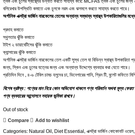
ত্বক এবং চুলের স্বাস্থ্যের উন্নতি করতে সাহায্য করে: MCFAs ত্বক এবং চুলের জন্য 
বলিরেখার উপস্থিতি কমাতে এবং চুলকে নরম এবং ঝলমলে করতে সাহায্য করতে পারে।
অর্গানিক এক্সট্রা ভার্জিন নারকেলের তেলের অন্যান্য সম্ভাব্য স্বাস্থ্য উপকারিতাগুলির মধ্য
প্রদাহ কমাতে
স্থুলতার ঝুঁকি কমাতে
টাইপ ২ ডায়াবেটিসের ঝুঁকি কমাতে
ক্যান্সারের ঝুঁকি কমাতে
অর্গানিক এক্সট্রা ভার্জিন নারকেলের তেল একটি সুস্থ তেল যা বিভিন্ন স্বাস্থ্য উপকারিতা প্
জন্য, স্কিন এবং চুলের যত্নের জন্য এবং অন্যান্য উদ্দেশ্যে ব্যবহার করা যেতে পারে।
প্রতিদিন দিনে , ৪-৬ টেবিল চামচ হলুদের চা, ভিনেগারের পানি, গ্রিন টি, বুলেট কফিতে ম
বিশেষ দ্রষ্টব্য : পণ্যের মান নিয়ে কোন অভিযোগ থাকলে পণ্য পরিবর্তন অথবা মূল্য ফে
পণ্য ব্যবহারের আন্দোলনে সহায়ক ভূমিকা রাখবে।
Out of stock
Compare
Add to wishlist
Categories:
Natural Oil
,
Diet Essential
,
এক্সট্রা ভার্জিন কোকোনাট ওয়েল
,