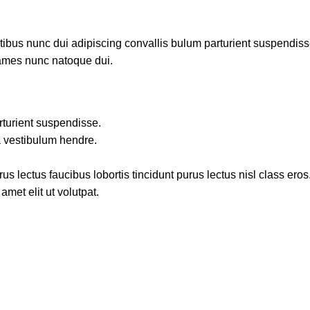
us nunc dui adipiscing convallis bulum parturient suspendisse p
fames nunc natoque dui.
rturient suspendisse.
a vestibulum hendre.
s lectus faucibus lobortis tincidunt purus lectus nisl class ero
met elit ut volutpat.