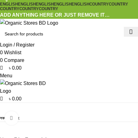
0
0
0
ENGLISH
ENGLISH
ENGLISH
ENGLISH
ENGLISH
COUNTRY
COUNTRY
COUNTRY
COUNTRY
COUNTRY
ADD ANYTHING HERE OR JUST REMOVE IT…
Login / Register
0
Wishlist
0
Compare
৳
0.00
Menu
৳
0.00
Browse Categories
Click to enlarge
সকল পণ্যসমূহ