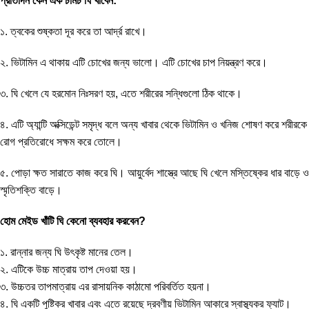
প্রতিদিন কেন এক চামচ ঘি খাবেন:
১. ত্বকের শুষ্কতা দূর করে তা আর্দ্র রাখে।
২. ভিটামিন এ থাকায় এটি চোখের জন্য ভালো। এটি চোখের চাপ নিয়ন্ত্রণ করে।
৩. ঘি খেলে যে হরমোন নিঃসরণ হয়, এতে শরীরের সন্ধিগুলো ঠিক থাকে।
৪. এটি অ্যান্টি অক্সিডেন্ট সমৃদ্ধ বলে অন্য খাবার থেকে ভিটামিন ও খনিজ শোষণ করে শরীরকে
রোগ প্রতিরোধে সক্ষম করে তোলে।
৫. পোড়া ক্ষত সারাতে কাজ করে ঘি। আয়ুর্বেদ শাস্ত্রে আছে ঘি খেলে মস্তিষ্কের ধার বাড়ে ও
স্মৃতিশক্তি বাড়ে।
হোম মেইড খাঁটি ঘি কেনো ব্যবহার করবেন?
১. রান্নার জন্য ঘি উৎকৃষ্ট মানের তেল।
২. এটিকে উচ্চ মাত্রায় তাপ দেওয়া হয়।
৩. উচ্চতর তাপমাত্রায় এর রাসায়নিক কাঠামো পরিবর্তিত হয়না।
৪. ঘি একটি পুষ্টিকর খাবার এবং এতে রয়েছে দ্রবণীয় ভিটামিন আকারে স্বাস্থ্যকর ফ্যাট।