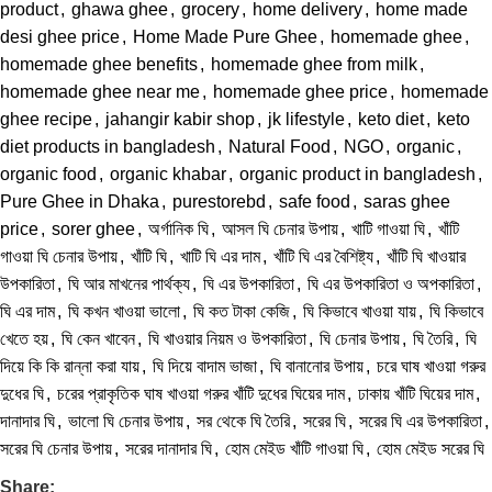
product
,
ghawa ghee
,
grocery
,
home delivery
,
home made
desi ghee price
,
Home Made Pure Ghee
,
homemade ghee
,
homemade ghee benefits
,
homemade ghee from milk
,
homemade ghee near me
,
homemade ghee price
,
homemade
ghee recipe
,
jahangir kabir shop
,
jk lifestyle
,
keto diet
,
keto
diet products in bangladesh
,
Natural Food
,
NGO
,
organic
,
organic food
,
organic khabar
,
organic product in bangladesh
,
Pure Ghee in Dhaka
,
purestorebd
,
safe food
,
saras ghee
price
,
sorer ghee
,
অর্গানিক ঘি
,
আসল ঘি চেনার উপায়
,
খাটি গাওয়া ঘি
,
খাঁটি
গাওয়া ঘি চেনার উপায়
,
খাঁটি ঘি
,
খাটি ঘি এর দাম
,
খাঁটি ঘি এর বৈশিষ্ট্য
,
খাঁটি ঘি খাওয়ার
উপকারিতা
,
ঘি আর মাখনের পার্থক্য
,
ঘি এর উপকারিতা
,
ঘি এর উপকারিতা ও অপকারিতা
,
ঘি এর দাম
,
ঘি কখন খাওয়া ভালো
,
ঘি কত টাকা কেজি
,
ঘি কিভাবে খাওয়া যায়
,
ঘি কিভাবে
খেতে হয়
,
ঘি কেন খাবেন
,
ঘি খাওয়ার নিয়ম ও উপকারিতা
,
ঘি চেনার উপায়
,
ঘি তৈরি
,
ঘি
দিয়ে কি কি রান্না করা যায়
,
ঘি দিয়ে বাদাম ভাজা
,
ঘি বানানোর উপায়
,
চরে ঘাষ খাওয়া গরুর
দুধের ঘি
,
চরের প্রাকৃতিক ঘাষ খাওয়া গরুর খাঁটি দুধের ঘিয়ের দাম
,
ঢাকায় খাঁটি ঘিয়ের দাম
,
দানাদার ঘি
,
ভালো ঘি চেনার উপায়
,
সর থেকে ঘি তৈরি
,
সরের ঘি
,
সরের ঘি এর উপকারিতা
,
সরের ঘি চেনার উপায়
,
সরের দানাদার ঘি
,
হোম মেইড খাঁটি গাওয়া ঘি
,
হোম মেইড সরের ঘি
Share: