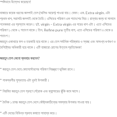
স্পষ্টভাবে উল্লেখ করেছেন!
বাজারে কয়েক ধরনের জলপাই তেল (অলিভ অয়েল) পাওয়া যায়। যেমন : এক. Extra virgin. এটা
প্রথম ধাপ, সরাসরি জলপাই থেকে তৈরি। এসিডের পরিমাণ এক শতাংশের নিচে। রান্নার জন্য বা সালাদে
গবেষকরা এর প্রস্তাব করেন। দুই. virgin – Extra virgin এর পরের ধাপ এটা। এতে এসিডের
পরিমাণ ১ থেকে ২ শতাংশ থাকে। তিন. Refine pure তৃতীয় ধাপ, এতে এসিডের পরিমাণ ৩ থেকে ৪
শতাংশ।
জয়তুন একাধারে ফল ও তরকারি হয়ে থাকে। এর তেল সর্বাধিক পরিষ্কার ও স্বচ্ছ এবং অসংখ্য গুণাগুণ ও
বৈশিষ্ট্যের অধিকারী হয়ে থাকে। এটি হাজারো রোগের উত্তম প্রতিষেধক!
জয়তুন তেল কেনো ব্যবহার করবেন?
* জয়তুন তেল দেহে কোলেস্টেরলের পরিমাণ নিয়ন্ত্রণে ভূমিকা রাখে।
* পাকস্থলীর সুস্থতায় এটা খুবই উপকারী।
* নিয়মিত জয়তুন তেল গ্রহণে স্ট্রোক এবং ক্যান্সারের ঝুঁকি কমে আসে।
* দৈনিক ১ চামচ জয়তুন তেল খেলে কৌষ্ঠ্যকাঠিন্যের সমস্যায় উপকার পাওয়া যায়।
* এটি দেহের বিভিন্ন প্রদাহ কমাতে সাহায্য করে।