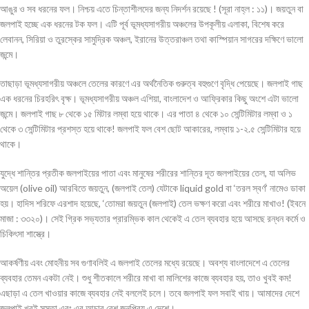
আঙুর ও সব ধরনের ফল। নিশ্চয় এতে চিন্তাশীলদের জন্য নিদর্শন রয়েছে ! (সূরা নাহ্ল : ১১)। জয়তুন বা
জলপাই হচ্ছে এক ধরনের টক ফল। এটি পূর্ব ভূমধ্যসাগরীয় অঞ্চলের উপকূলীয় এলাকা, বিশেষ করে
লেবানন, সিরিয়া ও তুরস্কের সামুদ্রিক অঞ্চল, ইরানের উত্তরাঞ্চল তথা কাস্পিয়ান সাগরের দক্ষিণে ভালো
জন্মে।
তাছাড়া ভূমধ্যসাগরীয় অঞ্চলে তেলের কারণে এর অর্থনৈতিক গুরুত্ব বহুগুণে বৃদ্ধি পেয়েছে। জলপাই গাছ
এক ধরনের চিরহরিৎ বৃক্ষ। ভূমধ্যসাগরীয় অঞ্চল এশিয়া, বাংলাদেশ ও আফ্রিকার কিছু অংশে এটা ভালো
জন্মে। জলপাই গাছ ৮ থেকে ১৫ মিটার লম্বা হয়ে থাকে। এর পাতা ৪ থেকে ১০ সেন্টিমিটার লম্বা ও ১
থেকে ৩ সেন্টিমিটার প্রশস্ত হয়ে থাকে! জলপাই ফল বেশ ছোট আকারের, লম্বায় ১-২.৫ সেন্টিমিটার হয়ে
থাকে।
যুদ্ধে শান্তির প্রতীক জলপাইয়ের পাতা এবং মানুষের শরীরের শান্তির দূত জলপাইয়ের তেল, যা অলিভ
অয়েল (olive oil) আরবিতে জয়তুন, (জলপাই তেল) যেটাকে liquid gold বা ‘তরল স্বর্ণ’ নামেও ডাকা
হয়। হাদিস শরিফে এরশাদ হয়েছে, ‘তোমরা জয়তুন (জলপাই) তেল ভক্ষণ করো এবং শরীরে মাখাও! (ইবনে
মাজা : ৩৩২০)। সেই গ্রিক সভ্যতার প্রারম্ভিক কাল থেকেই এ তেল ব্যবহার হয়ে আসছে রন্ধন কর্মে ও
চিকিৎসা শাস্ত্রে।
আকর্ষণীয় এবং মোহনীয় সব গুণাবলিই এ জলপাই তেলের মধ্যে রয়েছে। অবশ্য বাংলাদেশে এ তেলের
ব্যবহার তেমন একটা নেই। শুধু শীতকালে শরীরে মাখা বা মালিশের কাজে ব্যবহার হয়, তাও খুবই কম!
এছাড়া এ তেল খাওয়ার কাজে ব্যবহার নেই বললেই চলে। তবে জলপাই ফল সবাই খায়। আমাদের দেশে
জলপাই খুবই সস্তা এবং এর আচার বেশ জনপ্রিয় এ দেশে।