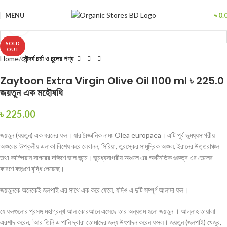
MENU
৳
0.
Click to enlarge
SOLD
OUT
Home
সৌন্দর্য চর্চা ও চুলের পণ্য
Zaytoon Extra Virgin Olive Oil I100 ml ৳ 225.0
জয়তুন এক মহৌষধি
৳
225.00
জয়তুন (যয়তুন) এক ধরনের ফল। যার বৈজ্ঞানিক নামঃ Olea europaea। এটি পূর্ব ভূমধ্যসাগরীয়
অঞ্চলের উপকূলীয় এলাকা বিশেষ করে লেবানন, সিরিয়া, তুরস্কের সামুদ্রিক অঞ্চল, ইরানের উত্তরাঞ্চল
তথা কাস্পিয়ান সাগরের দক্ষিণে ভাল জন্মে। ভূমধ্যসাগরীয় অঞ্চলে এর অর্থনৈতিক গুরুত্ব এর তেলের
কারণে বহুগুণে বৃদ্ধি পেয়েছে।
জয়তুনকে অনেকেই জলপাই এর সাথে এক করে ফেলে, যদিও এ দুটি সম্পূর্ণ আলাদা ফল।
যে ফলগুলোর প্রসঙ্গ মহাগ্রন্থ আল কোরআনে এসেছে তার অন্যতম হলো জয়তুন । আল্লাহ তায়ালা
এরশাদ করেন, ‘আর তিনি এ পানি দ্বারা তোমাদের জন্য উৎপাদন করেন ফসল। জয়তুন (জলপাই) খেজুর,