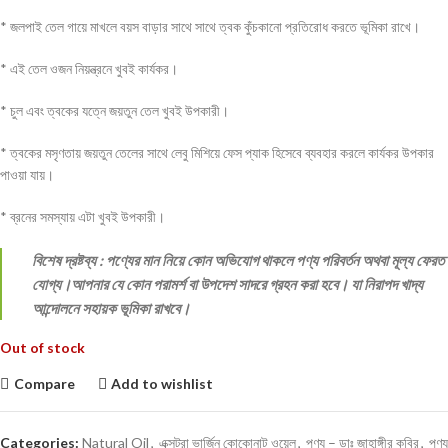
* জলপাই তেল গায়ে মাখলে বয়স বাড়ার সাথে সাথে ত্বক কুঁচকানো প্রতিরোধ করতে ভূমিকা রাখে।
* এই তেল ওজন নিয়ন্ত্রনে খুবই কার্যকর।
* চুল এবং ত্বকের যত্নে জয়তুন তেল খুবই উপকারী।
* ত্বকের মসৃণতায় জয়তুন তেলের সাথে লেবু মিশিয়ে ফেস প্যাক হিসেবে ব্যবহার করলে কার্যকর উপকার
পাওয়া যায়।
* ব্রনের সমস্যায় এটা খুবই উপকারী।
বিশেষ দ্রষ্টব্য : পণ্যের মান নিয়ে কোন অভিযোগ থাকলে পণ্য পরিবর্তন অথবা মূল্য ফেরত
যোগ্য।আপনার যে কোন পরামর্শ বা উপদেশ সাদরে গ্রহন করা হবে। যা নিরাপদ খাদ্য
আন্দোলনে সহায়ক ভূমিকা রাখবে।
Out of stock
Compare
Add to wishlist
Categories:
Natural Oil
,
এক্সট্রা ভার্জিন কোকোনাট ওয়েল
,
পণ্য – ডাঃ জাহাঙ্গীর কবির
,
পণ্য